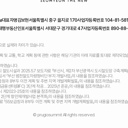
대표자명
김보현
서울특별시 중구 을지로 170
사업자등록번호 104-81-58
대행
부동산인포
서울특별시 서대문구 경기대로 47
사업자등록번호 890-88-
으로 실제와 차이가 있습니다.
획 및 교통, 학교 계획 등에 관한 사항은 해당 기관의 아래 자료를 토대로 제작되었
조하였습니다.
역시 철도시설과 2025.5.7 보도자료 「부산시, 제2차 부산광역시 도시철도망 구축계획
지침서 「부산 범천철도차량정비단 부지 개발사업」의 내용을 참조하였습니다.
55보급창과 8부두 이전 계획 및 주변 지역 개발계획발표」의 내용을 참조하였습니다.
산국제금융센터(BIFC) 3단계 착공… 2025년 준공」의 내용을 참조하였습니다.
시 제2023-25호의 내용을 참조하였습니다.
 북항 2단계 항만재개발사업 본격화」의 내용을 참조하였습니다.
도자료 「55보급창과 8부두 이전 계획 및 주변 지역 개발계획발표」의 내용을 참조하였습
© prugiosummit All rights reserved.