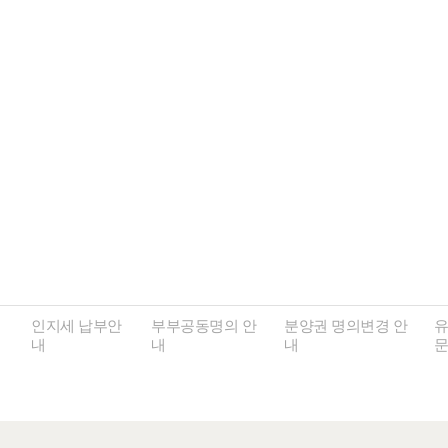
인지세 납부안
부부공동명의 안
분양권 명의변경 안
유
내
내
내