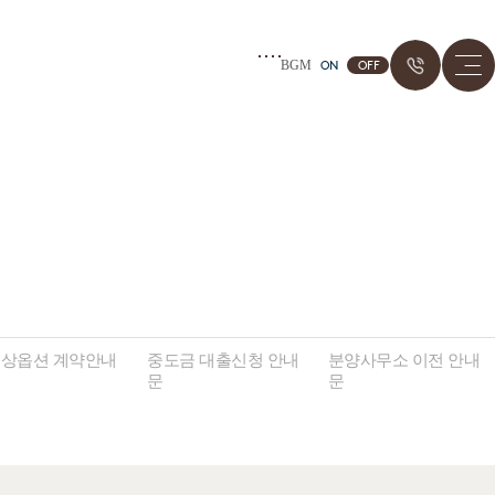
1800
ON
OFF
BGM
상옵션 계약안내
중도금 대출신청 안내
분양사무소 이전 안내
문
문
문