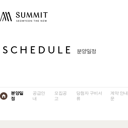
SCHEDULE
분양일정
분양일
공급안
모집공
당첨자 구비서
계약 안내
정
내
고
류
문