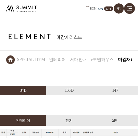
ON
OFF
BGM
ELEMENT
마감재리스트
SPECIAL ITEM
인테리어
세대안내
e모델하우스
마감재리
84B
136D
147
인테리어
전기
설비