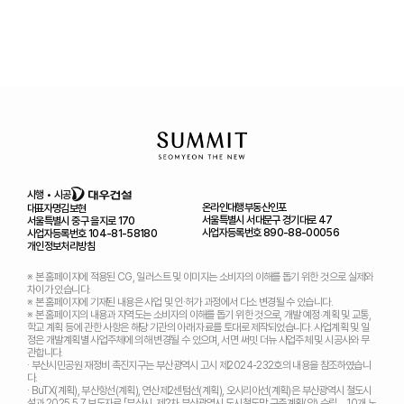
시행 • 시공
온라인대행
부동산인포
대표자명
김보현
서울특별시 서대문구 경기대로 47
서울특별시 중구 을지로 170
사업자등록번호 890-88-00056
사업자등록번호 104-81-58180
개인정보처리방침
※ 본 홈페이지에 적용된 CG, 일러스트 및 이미지는 소비자의 이해를 돕기 위한 것으로 실제와
차이가 있습니다.
※ 본 홈페이지에 기재된 내용은 사업 및 인·허가 과정에서 다소 변경될 수 있습니다.
※ 본 홈페이지의 내용과 지역도는 소비자의 이해를 돕기 위한 것으로, 개발 예정‧계획 및 교통,
학교 계획 등에 관한 사항은 해당 기관의 아래 자료를 토대로 제작되었습니다. 사업계획 및 일
정은 개발계획별 사업주체에 의해 변경될 수 있으며, 서면 써밋 더뉴 사업주체 및 시공사와 무
관합니다.
· 부산시민공원 재정비 촉진지구는 부산광역시 고시 제2024-232호의 내용을 참조하였습니
다.
· BuTX(계획), 부산항선(계획), 연산제2센텀선(계획), 오시리아선(계획)은 부산광역시 철도시
설과 2025.5.7 보도자료 「부산시, 제2차 부산광역시 도시철도망 구축계획(안) 수립… 10개 노