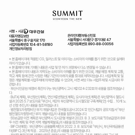
시행 • 시공
온라인대행
부동산인포
대표자명
김보현
서울특별시 서대문구 경기대로 47
서울특별시 중구 을지로 170
사업자등록번호 890-88-00056
사업자등록번호 104-81-58180
개인정보처리방침
※ 본 홈페이지에 적용된 CG, 일러스트 및 이미지는 소비자의 이해를 돕기 위한 것으로 실제와
차이가 있습니다.
※ 본 홈페이지에 기재된 내용은 사업 및 인·허가 과정에서 다소 변경될 수 있습니다.
※ 본 홈페이지의 내용과 지역도는 소비자의 이해를 돕기 위한 것으로, 개발 예정‧계획 및 교통,
학교 계획 등에 관한 사항은 해당 기관의 아래 자료를 토대로 제작되었습니다. 사업계획 및 일
정은 개발계획별 사업주체에 의해 변경될 수 있으며, 서면 써밋 더뉴 사업주체 및 시공사와 무
관합니다.
· 부산시민공원 재정비 촉진지구는 부산광역시 고시 제2024-232호의 내용을 참조하였습니
다.
· BuTX(계획), 부산항선(계획), 연산제2센텀선(계획), 오시리아선(계획)은 부산광역시 철도시
설과 2025.5.7 보도자료 「부산시, 제2차 부산광역시 도시철도망 구축계획(안) 수립… 10개 노
선 선정 추진」의 내용을 참조하였습니다.
· 범천철도차량정비단 부지 개발사업은 한국철도공사 2024.12 민간사업자 공모지침서 「부산
범천철도차량정비단 부지 개발사업」의 내용을 참조하였습니다.
· 55보급창 이전 계획은 부산광역시 도시균형 개발과 2023. 8. 3. 보도자료 「55보급창과 8부
두 이전 계획 및 주변 지역 개발계획발표」의 내용을 참조하였습니다.
· BIFCⅡ(예정) : 부산광역시 금융블록체인과 2022. 3. 8. 보도자료 「부산시, 부산국제금융센
터(BIFC) 3단계 착공… 2025년 준공」의 내용을 참조하였습니다.
· 부산항 북항 1단계 재개발사업은 해양수산부 고시 제2023- 24호, 해양수산부 고시 제