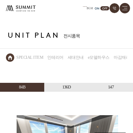
ON
OFF
BGM
UNIT PLAN
전시품목
SPECIAL ITEM
인테리어
세대안내
e모델하우스
마감재리
84B
136D
147