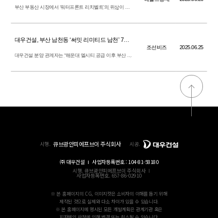
부산 부동산 시장에서 ‘워터프론트 리치벨트’의 위상이 여
전히 견고한 가운데, 고급 주거벨트의 새로운 중심축으로
남천동이 주목받고 있다.
대우건설, 부산 남천동 ‘써밋 리미티드 남천’ 7월
분양
조선비즈
2025.06.25
대우건설 분양 관계자는 “해운대 엘시티 공급 이후 부산 하
이엔드 시장에 10년 만에 등장한 새 아파트로, 하이엔드의
기준을 새롭게 쓸 랜드마크가 될 것”이라고 말했다.
큐브광안피에프브이 주식회사
시행.
시공.
㈜ 대우건설
사업자등록번호 : 104-81-58180
시행. 큐브광안피에프브이 주식회사
사업자등록번호. 657-86-02910
※ 본 홈페이지의 CG, 이미지컷은 소비자의 이해를 돕기 위해
제작된 것으로 실제와 다소 차이가 있을 수 있습니다.
※ 본 홈페이지에 명시된 모든 개발계획은 관계기관 혹은
지자체의 사정에 의해 변경 또는 취소될 수 있습니다.