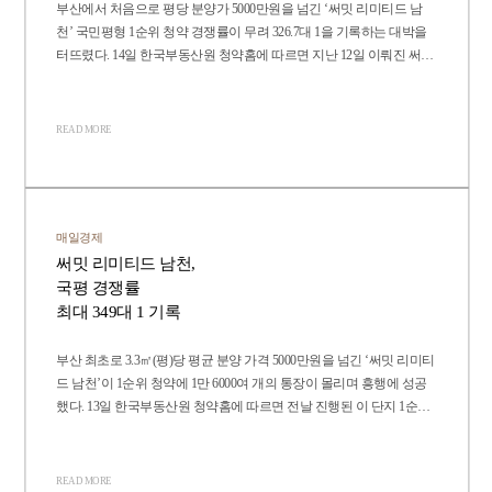
부산에서 처음으로 평당 분양가 5000만원을 넘긴 ‘써밋 리미티드 남
천’ 국민평형 1순위 청약 경쟁률이 무려 326.7대 1을 기록하는 대박을
터뜨렸다. 14일 한국부동산원 청약홈에 따르면 지난 12일 이뤄진 써밋
리미티드 남천의 720가구 1순위 청약에 총 1만6286명이 몰려 평균 경
쟁률이 22.6대 1을 기록했다. 전용면적 84㎡의 B타입 24가구 청약에는
기타지역 청약자 540명을 제외하고도 7840명이 신청해 무려 326.7대 1
READ MORE
의 기록적인 경쟁률을 보였다.
매일경제
써밋 리미티드 남천,
국평 경쟁률
최대 349대 1 기록
부산 최초로 3.3㎡(평)당 평균 분양 가격 5000만원을 넘긴 ‘써밋 리미티
드 남천’이 1순위 청약에 1만 6000여 개의 통장이 몰리며 흥행에 성공
했다. 13일 한국부동산원 청약홈에 따르면 전날 진행된 이 단지 1순위
청약 720가구 모집에 총 1만 6286개의 청약통장이 접수됐다. 평균 경쟁
률은 22.62대 1이다. 최고 경쟁률은 84㎡ B형에서 나온 349.17대 1로 24
가구 모집에 8380명이 신청했다. 이외에도 84㎡ A형이 137.85대 1, 112
READ MORE