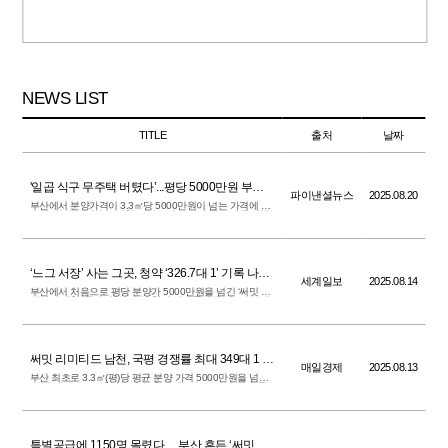
㎡ B형이 18.68대 1로 높은 경쟁률을 기록했다.
NEWS LIST
TITLE
출처
날짜
'일곱 식구 무주택 버텼다’...평당 5000만원 부산
파이낸셜뉴스
2025.08.20
아파트서 '80점' 등장
부산에서 분양가격이 3.3㎡당 5000만원이 넘는 가격에 선
보인 '써밋 리미티드 남천' 아파트에 고가점 통장이 등장했
다. 이 단지는 대우건설이 하이엔드 주거 브랜드 써밋을 리
뉴얼한 후 선보이는 대단지 아파트이다. 20일 청약홈에 따
르면 이날 당첨자를 발표한 부산 수영구 '써밋 리미티드 남
천' 당첨 가점이 최저 65점, 최고 80점을 기록했다.
‘느그 서장’ 사는 그곳, 청약 ‘326.7대 1’ 기록 나왔
세계일보
2025.08.14
다
부산에서 처음으로 평당 분양가 5000만원을 넘긴 ‘써밋 리
미티드 남천’ 국민평형 1순위 청약 경쟁률이 무려 326.7대
1을 기록하는 대박을 터뜨렸다. 14일 한국부동산원 청약홈
에 따르면 지난 12일 이뤄진 써밋 리미티드 남천의 720가
구 1순위 청약에 총 1만6286명이 몰려 평균 경쟁률이 22.6
대 1을 기록했다.
써밋 리미티드 남천, 국평 경쟁률 최대 349대 1 기
매일경제
2025.08.13
록
부산 최초로 3.3㎡(평)당 평균 분양 가격 5000만원을 넘긴
‘써밋 리미티드 남천’이 1순위 청약에 1만 6000여 개의 통
장이 몰리며 흥행에 성공했다. 13일 한국부동산원 청약홈
에 따르면 전날 진행된 이 단지 1순위 청약 720가구 모집에
총 1만 6286개의 청약통장이 접수됐다. 평균 경쟁률은
22.62대 1이다.
특별공급에 1150명 몰렸다… 부산 흔든 ‘써밋 리