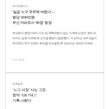
파이낸셜뉴스
'일곱 식구 무주택 버텼다’...
평당 5000만원
부산 아파트서 '80점' 등장
부산에서 분양가격이 3.3㎡당 5000만원이 넘는 가격에 선보인 '써밋 리
미티드 남천' 아파트에 고가점 통장이 등장했다. 이 단지는 대우건설이
하이엔드 주거 브랜드 써밋을 리뉴얼한 후 선보이는 대단지 아파트이
다. 20일 청약홈에 따르면 이날 당첨자를 발표한 부산 수영구 '써밋 리
미티드 남천' 당첨 가점이 최저 65점, 최고 80점을 기록했다.
READ MORE
세계일보
‘느그 서장’ 사는 그곳,
청약 ‘326.7대 1’
기록 나왔다