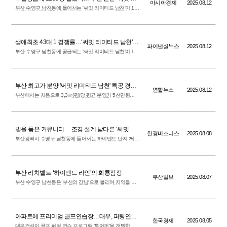
아시아경제
2025.08.12
미티드 남천’
부산 수영구 남천동에 들어서는 '써밋 리미티드 남천'이 11
일(월) 특별공급 청약을 진행, 전반적으로 모든 유형에서 모
집 가구 수를 크게 웃도는 청약 신청이 몰리며 높은 인기를
입증했다. 광안대교 시작점 인근의 독보적 입지와 최고 수
준 하이엔드 상품 설계에 실수요자들이 주목하면서 다자녀
와 신혼부부, 생애최초 유형 등의 유형에 청약 통장이 고르
게 몰렸다는 분석이다.
생애최초 43대 1 경쟁률…‘써밋 리미티드 남천’
파이낸셜뉴스
2025.08.12
청약 흥행
부산 수영구 남천동에 공급되는 ‘써밋 리미티드 남천’이 11
일 진행된 특별공급 청약에서 모집 가구 수를 크게 웃도는
신청이 몰리며 흥행에 성공했다. 한국부동산원 청약홈에
따르면, 이날 진행된 특별공급 164세대 모집에 총 1,150명
이 신청해 평균 7.01대 1의 경쟁률을 기록했다.
부산 최고가 분양 '써밋 리미티드 남천' 특공 경쟁
연합뉴스
2025.08.12
률 7대 1
부산에서는 처음으로 3.3㎡(평)당 평균 분양가 5천만원을
넘긴 '써밋 리미티드 남천'의 특별공급 경쟁률이 7대 1로 나
타나 12일 이뤄지는 1순위 청약의 경쟁률에 관심이 쏠린
다. 12일 한국부동산원 청약홈에 따르면 전날 이뤄진 써밋
리미티드 남천의 특별공급 164가구 청약에 1천150명이 신
청해 평균 경쟁률 7대 1을 기록했다. 이른바 '국민평형'이라
고 불리는 전용면적 84㎡ 특공 71가구에는 1천94명이 청
약해 15.4대 1의 경쟁률을 나타냈다.
빛을 품은 커뮤니티… 조경 설계 남다른 ‘써밋 리
한경비즈니스
2025.08.08
미티드 남천’
부산광역시 수영구 남천동에 들어서는 하이엔드 단지 ‘써밋
리미티드 남천’이 청약 개시를 앞두고 주거 쾌적성을 극대
화한 조경 특화 설계로 관심을 모으고 있다. 단지 내 자연
환경과 여가공간에 대한 실수요자들의 관심은 꾸준하다.
실제 한국갤럽의 ‘2025 부동산 트렌드’ 보고서에 따르면, 단
지 내 녹지·조경시설의 중요도는 2020년 16%에서 2025년
22%로 6%포인트 상승했다. 특히, 지난해에는 선호 주택
특화 유형 9가지 중에서 조경 특화 주택(30%)이 가장 많은
부산 리치벨트 ‘하이엔드 라인’의 화룡점정
선택을 받기도 했다. 이는 최근 주거 트렌드가 실내 공간을
부산일보
2025.08.07
넘어, 단지 외부의 자연환경과 여가 공간까지 고려하는 방
부산 수영구 남천동은 ‘부산의 강남’으로 불리며 지역을 대
향으로 진화하고 있음을 보여준다.
표하는 부촌으로 자리매김했다. 특히 광안대교를 정면에
두고 바다를 한눈에 내려다볼 수 있어 실거주자들에게 더
할 나위 없는 만족감을 준다. 최근 쾌적한 주거환경과 인프
라를 갖춘 남천동에 하이엔드 아파트가 잇따라 들어서면서
부산 ‘리치벨트’의 중심축을 완성한다는 평가가 나온다.
아파트에 프리미엄 골프연습장…대우, 퍼팅연습
한국경제
2025.08.05
'투어펏' 도입
대우건설이 골프 퍼팅 연습 프로그램 ‘투어펏’을 개발한 브