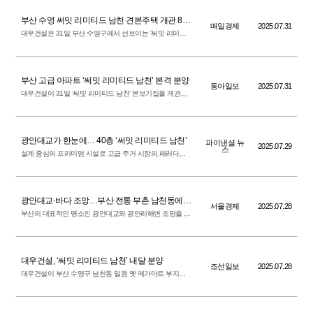
부산 수영 써밋 리미티드 남천 견본주택 개관 835
매일경제
2025.07.31
가구 분양
대우건설은 31일 부산 수영구에서 선보이는 '써밋 리미티
드 남천' 견본주택을 개관한다고 밝혔다. 이 단지는 지하 5
층~지상 40층, 5개 동 규모로 총 835가구로 조성된다. 전용
면적 84~243㎡로 중대형 위주로 구성된 것이 특징이다. 특
별공급은 164가구, 일반 분양은 671가구 등이다.
부산 고급 아파트 ‘써밋 리미티드 남천’ 본격 분양
동아일보
2025.07.31
대우건설이 31일 ‘써밋 리미티드 남천’ 본보기집을 개관하
고 본격적인 분양에 돌입했다. 단지는 부산 수영구 남천동
일원에 지하 5층~지상 최고 40층, 5개동 총 835가구 규모
로 조성된다. 전용면적별 구성은 84㎡~243㎡로 중대형 위
주다. 전체 공급물량 중 특별공급은 164가구, 일반 분양은
671가구다.
광안대교가 한눈에… 40층 ‘써밋 리미티드 남천’
파이낸셜 뉴
2025.07.29
스
설계 중심의 프리미엄 시설로 고급 주거 시장의 패러다임
을 전환하는 ‘써밋 리미티드’(조감도)가 부산 남천동에 들어
선다.
광안대교·바다 조망…부산 전통 부촌 남천동에
서울경제
2025.07.28
새 아파트 단지[집슐랭]
부산의 대표적인 명소인 광안대교와 광안리해변 조망을 누
릴 수 있는 아파트 단지가 분양을 앞두고 있어 관심이 집중
된다. 28일 분양 업계에 따르면 부산광역시 수영구 남천동
옛 메가마트 부지에 들어서는 아파트 단지 써밋 리미티드
남천의 분양이 8월 진행된다. 대우건설이 시공을 맡은 이
단지는 지하 5층~지상 40층, 5개 동, 총 835가구 규모로 조
성된다. 각 가구는 전용면적 84㎡~243㎡의 중대형 주택형
으로 구성된다.
대우건설, ‘써밋 리미티드 남천’ 내달 분양
조선일보
2025.07.28
대우건설이 부산 수영구 남천동 일원 옛 메가마트 부지에
건설하는 ‘써밋 리미티드 남천’을 다음 달 분양한다.