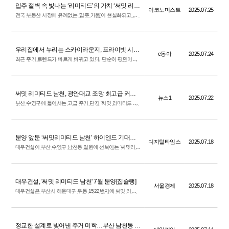
입주 절벽 속 빛나는 ‘리미티드’의 가치 ‘써밋 리미
이코노미스트
2025.07.25
티드 남천’
전국 부동산 시장에 유례없는 ‘입주 가뭄’이 현실화되고 있
다. 부동산R114에 따르면 올해 전국 신축 아파트 입주 물량
은 총 28만 7,432가구로, 최근 10년 사이...
우리집에서 누리는 스카이라운지, 프라이빗 시네
e동아
2025.07.24
마… 다 갖춘 ‘올인원 라이프 단지’ 주목
최근 주거 트렌드가 빠르게 바뀌고 있다. 단순히 평면이나
마감재 수준을 넘어, 단지 내 커뮤니티시설이 실생활의 편
의성과 삶의 질을 결정짓는 중요한 기준으로 ...
써밋 리미티드 남천, 광안대교 조망 최고급 커뮤
뉴스1
2025.07.22
니티 "차별화 경험"
부산 수영구에 들어서는 고급 주거 단지 '써밋 리미티드 남
천'이 분양 일정을 준비한다. 광안대교를 조망할 수 있는 최
고급 커뮤니티 시설을 제공해 입주자 편의성...
분양 앞둔 ‘써밋리미티드 남천’ 하이엔드 기대작
디지털타임스
2025.07.18
입증했다
대우건설이 부산 수영구 남천동 일원에 선보이는 ‘써밋리미
티드 남천’이 본격적인 분양을 앞두고 수요자들의 높은 관
심을 입증했다.
대우건설, '써밋 리미티드 남천' 7월 분양[집슐랭]
서울경제
2025.07.18
대우건설은 부산시 해운대구 우동 1522번지에 써밋 리미
티드 남천의 견본주택인 ‘써밋 갤러리 남천’을 열고 본격적
인 분양에 나선다고 7일 밝혔다.
정교한 설계로 빚어낸 주거 미학…부산 남천동 新