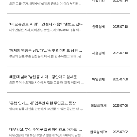
데일리안
2025.07.14
랜드마크 ‘써밋 리미티드 남천’
최근 고급 주거시장에서 ‘설계’의 중요성이 한층 부각되고
있다. 삶의 질을 고려한 입체적 구조와 감성적인 디자인이
주거 만족도를 좌우하는 요소로 떠오르면서...
"더 모뉴먼트, 써밋"…건설사가 음악 앨범도 냈다
한국경제
2025.07.10
대우건설은 자사 하이엔드 브랜드 '써밋(SUMMIT)'을 새롭
게 단장하면서 감각적 경험을 확장하는 시리즈 '센스 오브
써밋(SENSE OF SUMMIT)'을 선보인다고...
‘어제의 영광은 낡았다’…‘써밋 리미티드 남천’으
서울경제
2025.07.10
로 재조명되는 남천동
부산의 전통 부촌 남천동이 다시 한 번 주목받고 있다. ‘광안
대교 조망’이라는 새로운 상징성을 기반으로, 프리미엄 주
거 입지의 중심이 해운대에서 남천동으로...
해운대 넘어 ‘남천동’ 시대…광안대교 앞세운 프
매일경제
2025.07.08
리미엄 입지 부각
최근 주거 수요자들 사이에서 집을 고를 때 ‘조망 여건’이 핵
심 요소로 자리잡고 있다. 바다와 지역 상징물을 동시에 내
려다볼 수 있는 위치는 공급 자체가 드물...
“은행 안가도 돼” 입주민 위한 무인금고 등장…커
헤럴드경제
2025.07.06
뮤니티는 진화 중 [부동산360]
앞으로 실물 자산을 안전하게 보관할 수 있는 공간은 더 중
요해집니다. 무인 금고 또한 하이엔드 브랜드의 위상에 맞
는 커뮤니티 시설 중 하나로 운영될 예정...
대우건설, 부산 수영구 일원 하이엔드 아파트 ‘써
한국경제TV
2025.07.02
밋 리미티드 남천’ 분양 앞둬
대우건설이 7월 부산 수영구 일원에 ‘써밋 리미티드 남천’