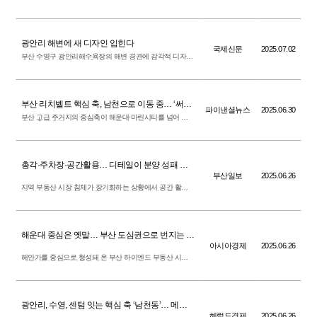
분양을 앞두고 있다. 해운대 엘시티 이후 10년 만에 선보이
는 새 하이엔드 아파트다.
광안리 해변에 새 디자인 입힌다
국제신문
2025.07.02
부산 수영구 광안리해수욕장의 해변 경관에 감각적 디자인
을 입히는 정비 사업이 추진된다.
부산 리치벨트 핵심 축, 남천으로 이동 중… ‘써밋
파이낸셜뉴스
2025.06.30
리미티드 남천’, 하이엔드 주거지 새 기준 제시
부산 고급 주거지의 중심축이 해운대·마린시티를 넘어 전
통 부촌 남천동으로 이동하는 흐름이 본격화하고 있다.
총각·주차장·공간활용… 디테일이 분양 성패 좌
우한다
부산일보
2025.06.26
지역 부동산 시장 침체가 장기화하는 상황에서 공간 활용
등 디테일을 앞세운 단지들은 준수한 분양 성적표를 받아
들고 있다.
해운대 중심은 옛말… 부산 도심권으로 번지는 하
이엔드 열기
아시아경제
2025.06.26
해안가를 중심으로 형성돼 온 부산 하이엔드 부동산 시장
에 대대적인 지각변동이 예고된다.
광안리, 수영, 센텀 잇는 핵심 축 ‘남천동’… 메가
마트 부지에 ‘써밋’ 들어선다
헤럴드경제
2025.06.26