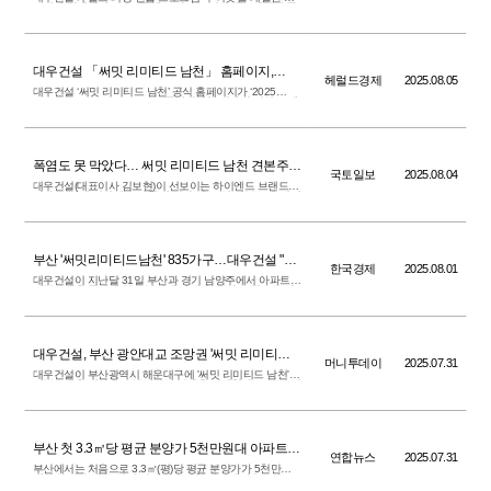
로틴과 양해각서(MOU)를 맺고 아파트 단지에 프리미엄 골
프 연습장을 도입한다고 5일 밝혔다. 이달 부산에서 분양하
는 ‘써밋 리미티드 남천’과 ‘서면 써밋 더뉴’ 등에 적용할 예
정이다.
대우건설 「써밋 리미티드 남천」 홈페이지,
헤럴드경제
2025.08.05
‘2025 GDWEB 디자인 어워즈’ 본상 수상
대우건설 ‘써밋 리미티드 남천’ 공식 홈페이지가 ‘2025
GDWEB DESIGN AWARDS(굿디자인웹 디자인 어워즈)에
서 본상인 ‘WINNER PRIZE’를 수상했다. 8월 공급 예정인
‘써밋 리미티드 남천’은 대우건설이 처음 선보이는 ‘써밋 리
미티드’ 브랜드 단지로, 광안대교를 마주한 상징적 입지에
최고 40층 높이의 하이엔드 랜드마크 아파트로 조성될 예
정이다.
폭염도 못 막았다… 써밋 리미티드 남천 견본주
국토일보
2025.08.04
택, 연일 ‘문전성시’
대우건설(대표이사 김보현)이 선보이는 하이엔드 브랜드
아파트 ‘써밋 리미티드 남천’이 지난 달 31일 견본주택 ‘써밋
갤러리 남천(부산 해운대구 우동 일원)’의 문을 열며 본격적
인 분양 일정에 돌입했다. 연일 이어지는 폭염 속에서도 ‘써
밋 갤러리 남천’에 대한 관심은 식을 줄 몰랐다. 이른 아침부
터 현장을 찾는 방문객들의 발길이 꾸준히 이어졌으며,
100% 사전 예약제로 운영되는 관람은 예약이 연일 조기 마
감되며 높은 인기를 실감케 했다.
부산 '써밋리미티드남천' 835가구…대우건설 "최
한국경제
2025.08.01
고급 단지로 차별화"
대우건설이 지난달 31일 부산과 경기 남양주에서 아파트
견본주택을 동시에 열고 분양에 나섰다. 부산은 최고급 단
지로 차별화한 게 특징이고, 남양주는 분양가 상한제가 적
용된 민간참여 공공분양 단지다. 대우건설은 부산 수영구
남천동에서 ‘써밋 리미티드 남천’(투시도)을 공급한다고 1일
밝혔다. 지하 5층~지상 최고 40층, 5개 동, 835가구(전용면
적 84~243㎡) 규모다. 오는 11일 특별공급, 12일 1순위 청
약을 받는다.
대우건설, 부산 광안대교 조망권 '써밋 리미티드
머니투데이
2025.07.31
남천' 견본주택 개관
대우건설이 부산광역시 해운대구에 '써밋 리미티드 남천'
견본주택을 개관하고 본격적인 분양을 시작한다고 31일 밝
혔다. 단지는 부산광역시 수영구 남천동 일원에 지하 5층~
지상 최고 40층, 5개 동 총 835가구 규모로 조성된다. 전용
면적별 구성은 84㎡~243㎡로 중대형 위주로 국민 평형부
터 초대형 펜트하우스까지 다양한 평형이 공급된다. 전체
공급물량 중 특별공급은 164가구, 일반 분양은 671가구다.
부산 첫 3.3㎡당 평균 분양가 5천만원대 아파트…
연합뉴스
2025.07.31
견본주택 공개
부산에서는 처음으로 3.3㎡(평)당 평균 분양가가 5천만원
대인 부산 수영구 '써밋 리미티드 남천'의 모델하우스가 31
일 오전 부산 해운대구 센텀시티에서 공개됐다.