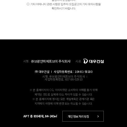
기타 어메니티 관련 사항은 입주자 모집공고의 기타 유의사항을
확인하시기 바랍니다.
큐브광안피에프브이 주식회사
시행.
시공.
㈜ 대우건설
사업자등록번호 : 104-81-58180
시행. 큐브광안피에프브이 주식회사
사업자등록번호. 657-86-02910
※ 본 홈페이지의 CG, 이미지컷은 소비자의 이해를 돕기 위해
제작된 것으로 실제와 다소 차이가 있을 수 있습니다.
※ 본 홈페이지에 명시된 모든 개발계획은 관계기관 혹은
지자체의 사정에 의해 변경 또는 취소될 수 있습니다.
APT
총 835세대
, 84~243㎡
개인정보처리방침