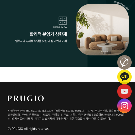
시행/분양: ㈜평택브레인시티3피에프브이 (등록번호 511-86-03011) ㅣ 시공: ㈜대우건설, 중흥토건㈜
온라인대행: ㈜아이엠플러스 ㅣ 대표자: 정상규 ㅣ 주소: 서울시 중구 통일로 86(순화동,바비엥3차,909호)
※ 본 사이트의 내용 및 이미지는 소비자의 이해를 돕기 위한 것으로 실제와 다를 수 있습니다.
ⓒ PRUGIO All rights reserved.