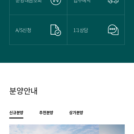
영상 매거진
갤러리
A/S신청
1:1상담
고객센터
FAQ
A/S신청
1:1상담
전화문의
분양안내
신규분양
추천분양
상가분양