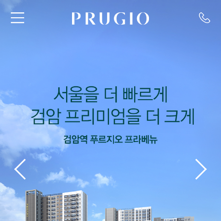
로그인
회원가입
마이 푸르지오
나의 분양단지
내집방문의날 행사 예약
1:1상담
입주예약
A/S신청
분양대금 조회
분양안내
신규분양
추천분양
상가분양
지역주택조합
분양계획 한눈에보기