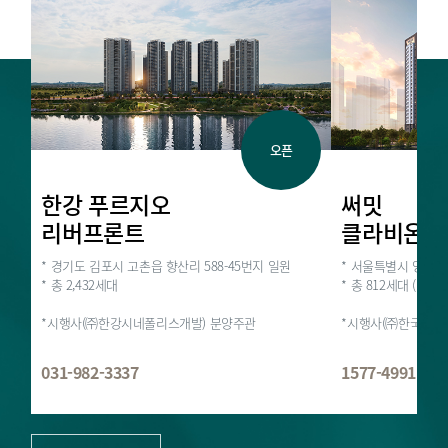
오픈
한강 푸르지오
써밋
리버프론트
클라비온
* 경기도 김포시 고촌읍 향산리 588-45번지 일원
* 서울특별시 영등포
* 총 2,432세대
* 총 812세대 (일반
*시행사(㈜한강시네폴리스개발) 분양주관
*시행사(㈜한국토지
031-982-3337
1577-4991