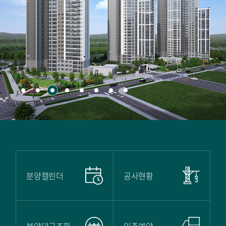
현장안내
공사 진행단지
입주 진행단지
브랜드
브랜드 스토리
푸르지오 소식
BI
브랜드 PR
푸르지오 에디션 2025
상품안내
분양캘린더
공사현황
Be Premium
라이프
분양대금조회
입주예약