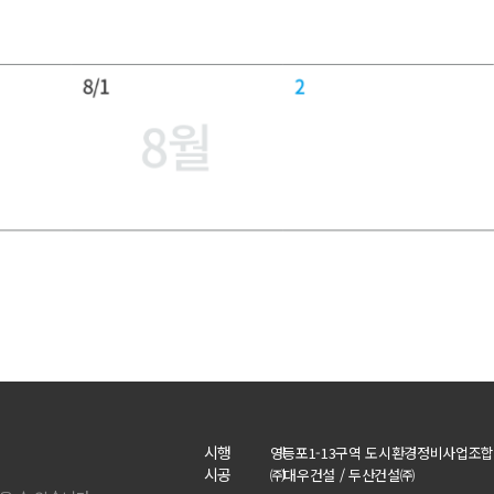
시행
영등포1-13구역 도시환경정비사업조
시공
㈜대우건설 / 두산건설㈜