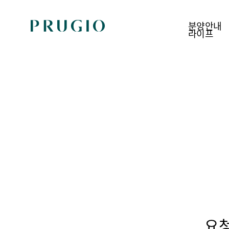
분양안내
라이프
분양안내
현장안내
신규분양
공사진행단지
추천분양
입주진행단지
상가분양
지역주택조합
분양계획 한눈에 보기
요청