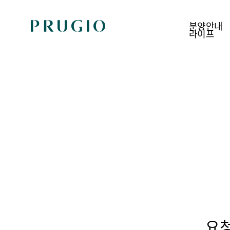
분양안내
라이프
분양안내
현장안내
신규분양
공사진행단지
추천분양
입주진행단지
상가분양
지역주택조합
분양계획 한눈에 보기
요청