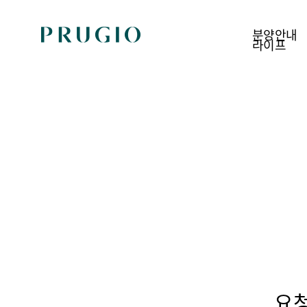
분양안내
라이프
분양안내
현장안내
신규분양
공사진행단지
추천분양
입주진행단지
상가분양
지역주택조합
분양계획 한눈에 보기
요청