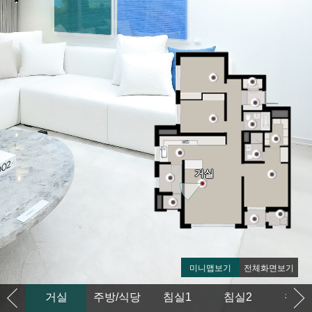
거실
미니맵보기
전체화면보기
거실
주방/식당
침실1
침실2
침실