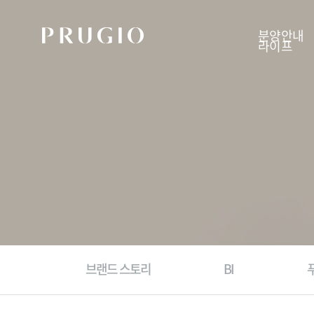
분양안내
라이프
분양안내
현장안내
신규분양
공사진행단지
추천분양
입주진행단지
상가분양
지역주택조합
분양계획 한눈에 보기
브랜드 스토리
BI